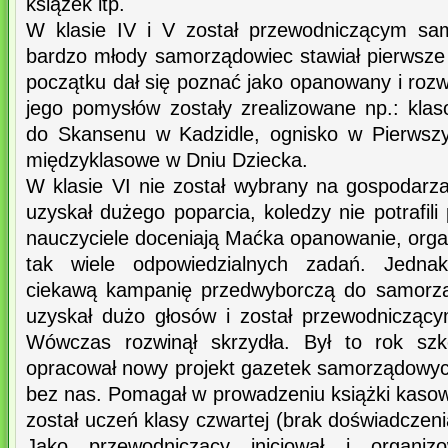
książek itp.
W klasie IV i V został przewodniczącym sa
bardzo młody samorządowiec stawiał pierwsze 
początku dał się poznać jako opanowany i rozw
jego pomysłów zostały zrealizowane np.: kl
do Skansenu w Kadzidle, ognisko w Pierwsz
międzyklasowe w Dniu Dziecka.
W klasie VI nie został wybrany na gospodarza
uzyskał dużego poparcia, koledzy nie potrafili
nauczyciele doceniają Maćka opanowanie, organ
tak wiele odpowiedzialnych zadań. Jednak
ciekawą kampanię przedwyborczą do samorzą
uzyskał dużo głosów i został przewodnicząc
Wówczas rozwinął skrzydła. Był to rok szk
opracował nowy projekt gazetek samorządowych
bez nas. Pomagał w prowadzeniu książki kasow
został uczeń klasy czwartej (brak doświadcze
Jako przewodniczący inicjował i organizo