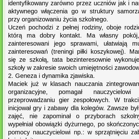
identyfikowany zarówno przez uczniów jak i na
aktywnego włączenia go w struktury samorz
przy organizowaniu życia szkolnego.
Uczeń pochodzi z pełnej rodziny, oboje rodzi
którą ma dobry kontakt. Ma własny pokój
zainteresowani jego sprawami, ułatwiają m
zainteresowań (treningi piłki koszykowej). M
się ze szkołą, tata bezinteresownie wykonu
szkoły w zakresie swoich umiejętności zawodo
2. Geneza i dynamika zjawiska.
Maciek już w klasach nauczania zintegrowan
organizacyjne, pomagał nauczycielow
przeprowadzaniu gier zespołowych. W trakci
inicjował gry i zabawy dla kolegów. Zawsze b
zajęć, nie zapominał o przyborach szkol
wypełniał obowiązki dyżurnego, po skończonyc
pomocy nauczycielowi np.: w sprzątnięciu za