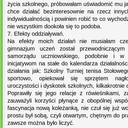
życia szkolnego, próbowałam uświadomić mu ja
chce działać bezinteresownie na rzecz inny
indywidualnością i powinien robić to co wychodzi
nie wszystkim dookoła się to podoba.
7. Efekty oddziaływań.
Na efekty moich działań nie musiałam cze
gimnazjum uczeń został przewodniczącym 
samorządu uczniowskiego, podobnie i w I
inicjatywom na stałe do kalendarza działalnoś
działania jak: Szkolny Turniej tenisa Stołowe
sportowo, opiekował się sprzętem nagł
uroczystości i dyskotek szkolnych, kilkakrotnie 
Poprawiły się jego relacje z rówieśnikami, 
zauważyli korzyści płynące z obopólnej wsp
fascynacja nową koleżanką, nie czuł się już w
prostu był sobą, czyli otwartym, chętnym do p
zawsze można było liczyć.