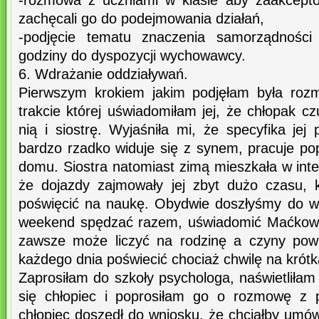
-rozmowa z uczniami w klasie aby zaakcepto
zachęcali go do podejmowania działań,
-podjęcie tematu znaczenia samorządności
godziny do dyspozycji wychowawcy.
6. Wdrażanie oddziaływań.
Pierwszym krokiem jakim podjęłam była roz
trakcie której uświadomiłam jej, że chłopak c
nią i siostrę. Wyjaśniła mi, że specyfika je
bardzo rzadko widuje się z synem, pracuje po
domu. Siostra natomiast zimą mieszkała w inte
że dojazdy zajmowały jej zbyt dużo czasu, 
poświęcić na naukę. Obydwie doszłyśmy do w
weekend spędzać razem, uświadomić Maćkowi,
zawsze może liczyć na rodzinę a czyny powi
każdego dnia poświecić chociaż chwilę na kró
Zaprosiłam do szkoły psychologa, naświetliłam
się chłopiec i poprosiłam go o rozmowę z 
chłopiec doszedł do wniosku, że chciałby umówi