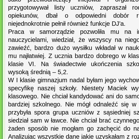
przygotowywał listy uczniów, zapraszał ro
opiekunów, dbał o odpowiedni dobór re
niejednokrotnie pełnił również funkcje DJ’a.
Praca w samorządzie pozwoliła mu na in
nauczycielami, wiedział, że wszyscy na niego
zawieźć, bardzo dużo wysiłku wkładał w naukę
mu najłatwiej. Z ucznia bardzo dobrego w kla
klasie VI. Na świadectwie ukończenia szko
wysoką średnią – 5,2.
W I klasie gimnazjum nadal byłam jego wycho
specyfikę naszej szkoły. Niestety Maciek wy
klasowego. Nie chciał kandydować ani do sam
bardziej szkolnego. Nie mógł odnaleźć się w 
przybyła spora grupa uczniów z sąsiedniej s
siedział sam w ławce. Nie chciał brać czynnego
żaden sposób nie mogłam go zachęcić do na 
Analizując wszystkie dane jakie uzyskałam z 