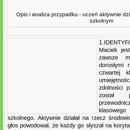
Opis i analiza przypadku - uczeń aktywnie dz
szkolnym
1.IDENTYF
Maciek jes
zawsze m
dorosłymi 
czwartej 
umiejętn
zdolności 
został 
przewodn
klasowego
szkolnego. Aktywnie działał na rzecz środowi
głos powodował, że każdy go słyszał na koryt