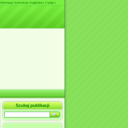
nformacji i instrukcje znajdziesz
» tutaj «
.
Szukaj publikacji