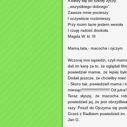
A kiedy idę do szkoły życzy:
,,wszystkiego dobrego”.
Zawsze mnie pocieszy
I oczywiście rozśmieszy.
Przy moim tacie jestem wesoła
I czuję radość dookoła.
Magda W. kl. III
Mama,tata,- macocha i ojczym
Wczoraj moi sąsiedzi, czyli mama
dali im karę za to, że oglądali fi
powiedział mamie, że lepiej by
Dodali jeszcze, że chcieliby mie
- Skoro tak, powiedzieli mama i 
miesiąc!!!!!!!!!!!!!!!!!!!!!!!!! Od jutra!
Teraz słyszę, że macocha rob
powiedzieli jej, że jest obrzydli
razy. Poszli do Ojczyma się posk
Grześ z Radkiem powiedzieli im,
Jan G.