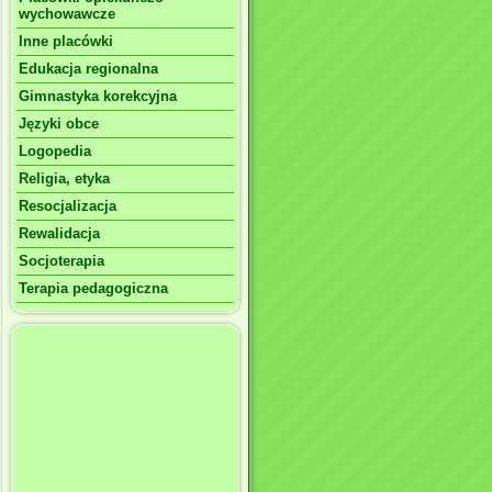
wychowawcze
Inne placówki
Edukacja regionalna
Gimnastyka korekcyjna
Języki obce
Logopedia
Religia, etyka
Resocjalizacja
Rewalidacja
Socjoterapia
Terapia pedagogiczna