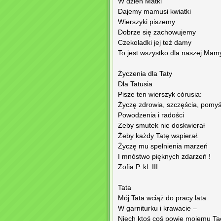
W dzień Matki
Dajemy mamusi kwiatki
Wierszyki piszemy
Dobrze się zachowujemy
Czekoladki jej też damy
To jest wszystko dla naszej Mam
Życzenia dla Taty
Dla Tatusia
Pisze ten wierszyk córusia:
Życzę zdrowia, szczęścia, pomyś
Powodzenia i radości
Żeby smutek nie doskwierał
Żeby każdy Tatę wspierał.
Życzę mu spełnienia marzeń
I mnóstwo pięknych zdarzeń !
Zofia P. kl. III
Tata
Mój Tata wciąż do pracy lata
W garniturku i krawacie –
Niech ktoś coś powie mojemu Tac