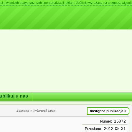
. w celach statystycznych i personalizacji reklam. Jeśli nie wyrażasz na to zgody, więcej i
ublikuj u nas
»
»
Edukacja
Twórczość dzieci
następna publikacja
15972
Numer:
2012-05-31
Przesłano: