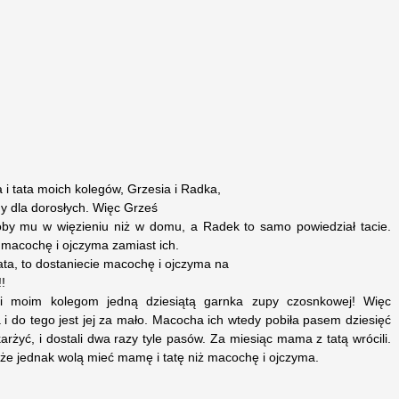
 i tata moich kolegów, Grzesia i Radka,
lmy dla dorosłych. Więc Grześ
łoby mu w więzieniu niż w domu, a Radek to samo powiedział tacie.
ć macochę i ojczyma zamiast ich.
tata, to dostaniecie macochę i ojczyma na
!!
i moim kolegom jedną dziesiątą garnka zupy czosnkowej! Więc
wa i do tego jest jej za mało. Macocha ich wtedy pobiła pasem dziesięć
arżyć, i dostali dwa razy tyle pasów. Za miesiąc mama z tatą wrócili.
 że jednak wolą mieć mamę i tatę niż macochę i ojczyma.