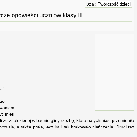
Twórczość dzieci
Dział:
cze opowieści uczniów klasy III
a”
użo
owaniem,
ć mieli
ili ze znalezionej w bagnie gliny rzeźbę, która natychmiast przemieniła
otowała, a także prała, lecz im i tak brakowało niańczenia. Drugi raz