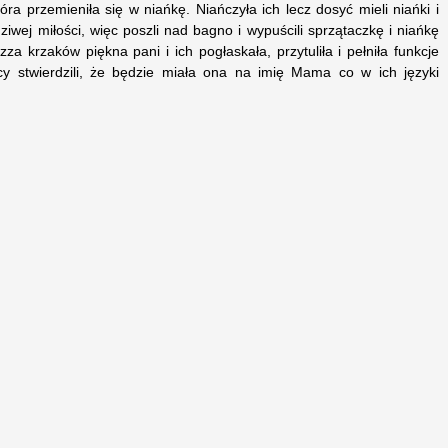
 która przemieniła się w niańkę. Niańczyła ich lecz dosyć mieli niańki i
iwej miłości, więc poszli nad bagno i wypuścili sprzątaczkę i niańkę
a krzaków piękna pani i ich pogłaskała, przytuliła i pełniła funkcje
cy stwierdzili, że będzie miała ona na imię Mama co w ich języki