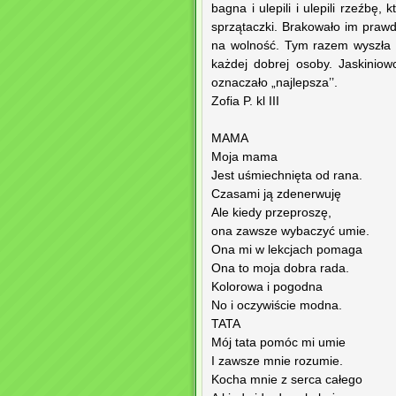
bagna i ulepili i ulepili rzeźbę,
sprzątaczki. Brakowało im prawdz
na wolność. Tym razem wyszła zz
każdej dobrej osoby. Jaskiniow
oznaczało „najlepsza’’.
Zofia P. kl III
MAMA
Moja mama
Jest uśmiechnięta od rana.
Czasami ją zdenerwuję
Ale kiedy przeproszę,
ona zawsze wybaczyć umie.
Ona mi w lekcjach pomaga
Ona to moja dobra rada.
Kolorowa i pogodna
No i oczywiście modna.
TATA
Mój tata pomóc mi umie
I zawsze mnie rozumie.
Kocha mnie z serca całego