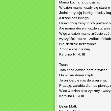
Mama kochana do dzisiaj.
W dzień mamy każdy się stara o 
Jedni narysują laurkę, drudzy kup
a trzeci coś innego.
Dzieci chcą żeby to ich prezent b
Ale mama doceni każde staranie
Więc w dzień mamy zróbcie coś :
wyczyśćcie kurze , zróbcie śniad
Nie siedźcie bezczynnie.
Zróbcie coś dla niej.
Karolina R. kl. III
Tatuś
Tata chce dawać nam przykład.
On w tym domu rządzi.
To on kieruje nas do wygrania.
Pracuję, zarabia dla nas pieniąd
Więc w dzień ojca życzmy : wszy
Karolina R. kl III
Dzień Matki