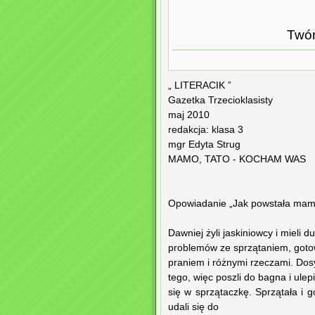
Twór
„ LITERACIK ”
Gazetka Trzecioklasisty
maj 2010
redakcja: klasa 3
mgr Edyta Strug
MAMO, TATO - KOCHAM WAS
Opowiadanie „Jak powstała mam
Dawniej żyli jaskiniowcy i mieli d
problemów ze sprzątaniem, got
praniem i różnymi rzeczami. Dosy
tego, więc poszli do bagna i ulep
się w sprzątaczkę. Sprzątała i g
udali się do