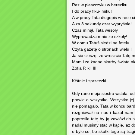
Raz w płaszczyku w bereciku
I do pracy fiku- miku!
A w pracy Tata długopis w ręce c
A za 3 sekundy czar wypryśnie!
Czas minął, Tata wesoły
Wyprowadza mnie ze szkoły!
W domu Tatuś siedzi na fotelu
Czyta gazetę o stronach wielu !
Ja się cieszę, że wreszcie Tatę
Mam i za żadne skarby świata n
Zofia P. kl. III
Kłótnie i sprzeczki
Gdy rano moja siostra wstała, o
prawie o wszystko. Wszystko jej 
nie pomagało. Tata w końcu bard
rozgniewał na nas i kazał nam
poprosiła tatę by ją zawiózł do 
nadal musimy stać w kącie, aż do
o byle co, bo skutki tego są tra