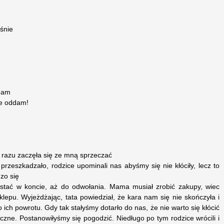
iśnie
 mam
ie oddam!
d razu zaczęła się ze mną sprzeczać
przeszkadzało, rodzice upominali nas abyśmy się nie kłóciły, lecz to
zo się
 stać w koncie, aż do odwołania. Mama musiał zrobić zakupy, wiec
sklepu. Wyjeżdżając, tata powiedział, że kara nam się nie skończyła i
 ich powrotu. Gdy tak stałyśmy dotarło do nas, że nie warto się kłócić
giczne. Postanowiłyśmy się pogodzić. Niedługo po tym rodzice wrócili i