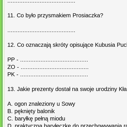
........................................
11. Co było przysmakiem Prosiaczka?
........................................
12. Co oznaczają skróty opisujące Kubusia Pu
PP - ........................................
ZO - ........................................
PK - ........................................
13. Jakie prezenty dostał na swoje urodziny K
A. ogon znaleziony u Sowy
B. pęknięty balonik
C. baryłkę pełną miodu
D. praktyczną baryłeczkę do przechowywania r