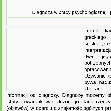
Diagnoza w pracy psychologicznej i
Termin „dia
greckiego 
ściślej „ro
interpretac
dwa jego
potrzebnyc
opracowani
Używanie t
bywa naduż
zbierani
informacji od diagnozy. Diagnozę możemy ok
istoty i uwarunkowań złożonego stanu rzecz
(objawów) w oparciu o znajomość ogólnych pr