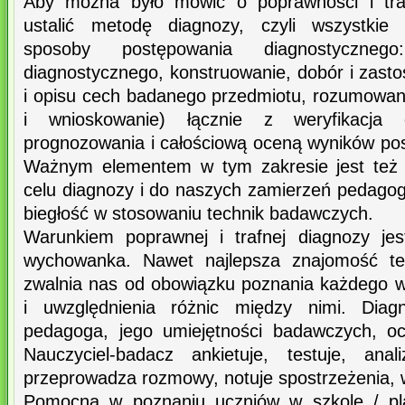
Aby można było mówić o poprawności i tra
ustalić metodę diagnozy, czyli wszystkie 
sposoby postępowania diagnostyczneg
diagnostycznego, konstruowanie, dobór i zasto
i opisu cech badanego przedmiotu, rozumowani
i wnioskowanie) łącznie z weryfikacja d
prognozowania i całościową oceną wyników po
Ważnym elementem w tym zakresie jest też
celu diagnozy i do naszych zamierzeń pedagog
biegłość w stosowaniu technik badawczych.
Warunkiem poprawnej i trafnej diagnozy je
wychowanka. Nawet najlepsza znajomość teo
zwalnia nas od obowiązku poznania każdego 
i uwzględnienia różnic między nimi. Dia
pedagoga, jego umiejętności badawczych, oc
Nauczyciel-badacz ankietuje, testuje, ana
przeprowadza rozmowy, notuje spostrzeżenia, w
Pomocną w poznaniu uczniów w szkole / p