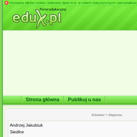
Używamy plików cookie i zbieramy dane m.in. w celach statystycznych i personalizacji 
Strona główna
Publikuj u nas
»
Edukator
Diagnoza
Andrzej Jakubiuk
Siedlce