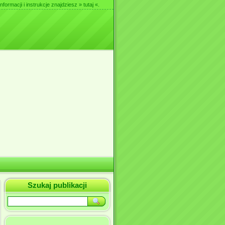
nformacji i instrukcje znajdziesz
» tutaj «
.
Szukaj publikacji