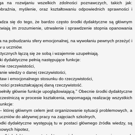
ga na rozwijaniu wszelkich zdolności poznawczych, takich jak:
braźnia, myślenie, oraz kształtowaniu odpowiednich sprawności i
adza się do tego, że bardzo często środki dydaktyczne są głównym
twiają im zrozumienie, utrwalenie i sprawdzenie stopnia opanowania
a na pobudzaniu sfery emocjonalnej, na wywołaniu pewnych przeżyć i
w u uczniów.
ycznych łączą się ze sobą i wzajemnie uzupełniają.
 dydaktyczne pełnią następujące funkcje:
nie rzeczywistości,
nie wiedzy o danej rzeczywistości,
taw i emocjonalnego stosunku do rzeczywistości,
ności przekształcającej daną rzeczywistość.
pełniły głównie funkcje upoglądowiającą." Obecnie środki dydaktyczne
zestniczą w procesie kształcenia, wspomagają realizację wszystkich
funkcje:
– której głównym celem jest organizowanie sytuacji problemowych, a
uczniów do aktywnej pracy na zajęciach szkolnych,
rodki dydaktyczne występują tu w postaci głównego źródła wiedzy, są
tkowych hipotez,