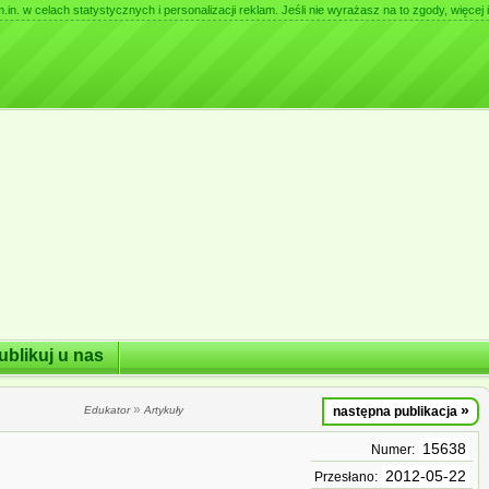
. w celach statystycznych i personalizacji reklam. Jeśli nie wyrażasz na to zgody, więcej i
ublikuj u nas
»
»
Edukator
Artykuły
następna publikacja
15638
Numer:
2012-05-22
Przesłano: