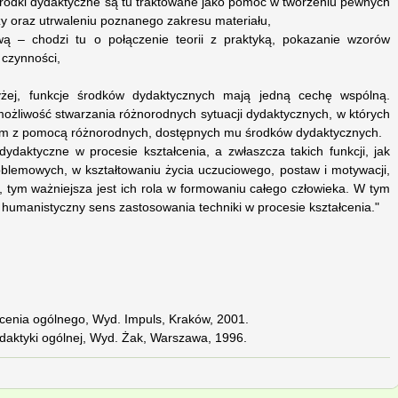
– środki dydaktyczne są tu traktowane jako pomoc w tworzeniu pewnych
dzy oraz utrwaleniu poznanego zakresu materiału,
ą – chodzi tu o połączenie teorii z praktyką, pokazanie wzorów
czynności,
yżej, funkcje środków dydaktycznych mają jedną cechę wspólną.
ożliwość stwarzania różnorodnych sytuacji dydaktycznych, w których
em z pomocą różnorodnych, dostępnych mu środków dydaktycznych.
 dydaktyczne w procesie kształcenia, a zwłaszcza takich funkcji, jak
oblemowych, w kształtowaniu życia uczuciowego, postaw i motywacji,
i, tym ważniejsza jest ich rola w formowaniu całego człowieka. W tym
 humanistyczny sens zastosowania techniki w procesie kształcenia."
łcenia ogólnego, Wyd. Impuls, Kraków, 2001.
aktyki ogólnej, Wyd. Żak, Warszawa, 1996.