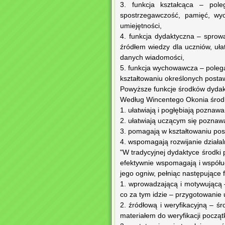
3. funkcja kształcąca – pole
spostrzegawczość, pamięć, wyo
umiejętności,
4. funkcja dydaktyczna – sprow
źródłem wiedzy dla uczniów, uła
danych wiadomości,
5. funkcja wychowawcza – poleg
kształtowaniu określonych posta
Powyższe funkcje środków dydakt
Według Wincentego Okonia środki
1. ułatwiają i pogłębiają poznawa
2. ułatwiają uczącym się poznawa
3. pomagają w kształtowaniu pos
4. wspomagają rozwijanie działal
"W tradycyjnej dydaktyce środki 
efektywnie wspomagają i współuc
jego ogniw, pełniąc następujące 
1. wprowadzającą i motywującą 
co za tym idzie – przygotowanie 
2. źródłową i weryfikacyjną – ś
materiałem do weryfikacji począ