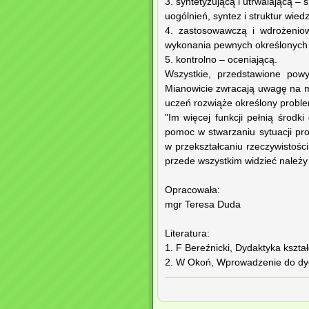
3. syntetyzującą i utrwalającą 
uogólnień, syntez i struktur wie
4. zastosowawczą i wdrożeniow
wykonania pewnych określonych 
5. kontrolno – oceniającą.
Wszystkie, przedstawione pow
Mianowicie zwracają uwagę na m
uczeń rozwiąże określony probl
"Im więcej funkcji pełnią środki
pomoc w stwarzaniu sytuacji pr
w przekształcaniu rzeczywistośc
przede wszystkim widzieć należy
Opracowała:
mgr Teresa Duda
Literatura:
1. F Bereźnicki, Dydaktyka kszta
2. W Okoń, Wprowadzenie do dyd