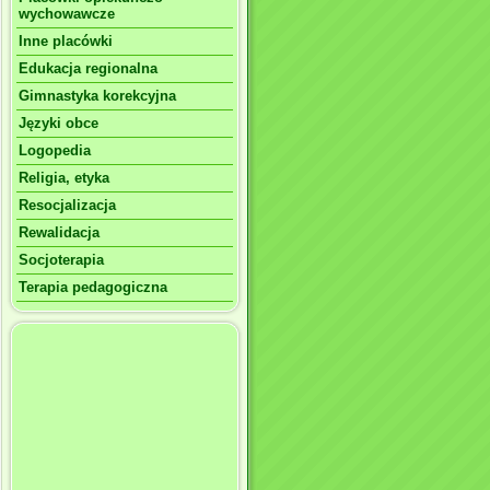
wychowawcze
Inne placówki
Edukacja regionalna
Gimnastyka korekcyjna
Języki obce
Logopedia
Religia, etyka
Resocjalizacja
Rewalidacja
Socjoterapia
Terapia pedagogiczna