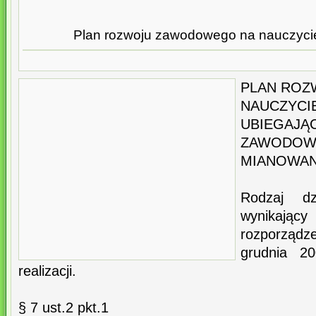
Plan rozwoju zawodowego na nauczyc
PLAN RO
NAUCZYCI
UBIEGAJĄ
ZAWODO
MIANOWA
Rodzaj dz
wynika
rozporzą
grudnia 20
realizacji.
§ 7 ust.2 pkt.1