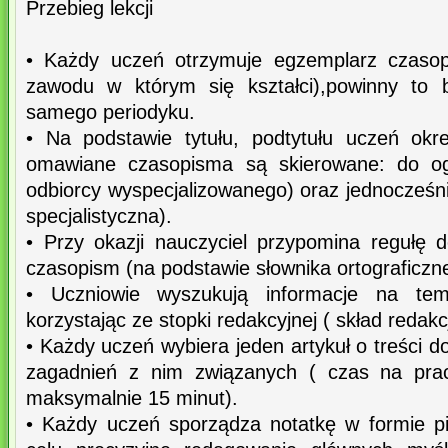
Przebieg lekcji
• Każdy uczeń otrzymuje egzemplarz czasop
zawodu w którym się kształci),powinny to 
samego periodyku.
• Na podstawie tytułu, podtytułu uczeń okr
omawiane czasopisma są skierowane: do ogó
odbiorcy wyspecjalizowanego) oraz jednocześn
specjalistyczna).
• Przy okazji nauczyciel przypomina regułę d
czasopism (na podstawie słownika ortograficzn
• Uczniowie wyszukują informacje na tem
korzystając ze stopki redakcyjnej ( skład redakcj
• Każdy uczeń wybiera jeden artykuł o treści d
zagadnień z nim związanych ( czas na prac
maksymalnie 15 minut).
• Każdy uczeń sporządza notatkę w formie p