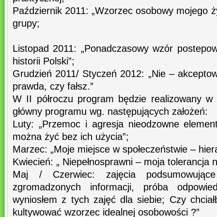
Październik 2011: „Wzorzec osobowy mojego ży
grupy;
Listopad 2011: „Ponadczasowy wzór postepow
historii Polski”;
Grudzień 2011/ Styczeń 2012: „Nie – akcept
prawda, czy fałsz.”
W II półroczu program będzie realizowany w o
główny programu wg. następujących założeń:
Luty: „Przemoc i agresja nieodzowne elemen
można żyć bez ich użycia”;
Marzec: „Moje miejsce w społeczeństwie – hiera
Kwiecień: „ Niepełnosprawni – moja tolerancja n
Maj / Czerwiec: zajęcia podsumowując
zgromadzonych informacji, próba odpowie
wyniosłem z tych zajęć dla siebie; Czy chcia
kultywować wzorzec idealnej osobowości ?”