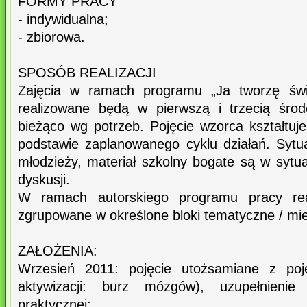
FORMY PRACY
- indywidualna;
- zbiorowa.
SPOSÓB REALIZACJI
Zajęcia w ramach programu „Ja tworzę świa
realizowane będą w pierwszą i trzecią śro
bieżąco wg potrzeb. Pojęcie wzorca kształtuj
podstawie zaplanowanego cyklu działań. Sytu
młodzieży, materiał szkolny bogate są w sytu
dyskusji.
W ramach autorskiego programu pracy rea
zgrupowane w określone bloki tematyczne / mi
ZAŁOŻENIA:
Wrzesień 2011: pojęcie utożsamiane z po
aktywizacji: burz mózgów), uzupełnienie
praktycznej;