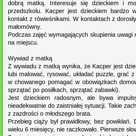
dobrą matką. Interesuje się dzieckiem i mo
przedszkolu. Kacper jest dzieckiem bardzo 
kontakt z rówieśnikami. W kontaktach z dorosły
małomówny.
Podczas zajęć wymagających skupienia uwagi ni
na miejscu.
Wywiad z matką
Z wywiadu z matką wynika, że Kacper jest dzi
lubi malować, rysować, układać puzzle, grać z 
w chowanego pomagać w obowiązkach domowy
sprzątać po posiłkach, sprzątać zabawki).
Jest dzieckiem radosnym, ale bywa impuls
nieadekwatnie do zaistniałej sytuacji. Takie z
z zazdrości o młodszego brata.
Przebieg ciąży był prawidłowy, bez powikłań.
wieku 6 miesięcy, nie raczkowało. Pierwsze sł