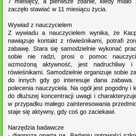
7 miesięcy, a pierwsze zdanie, kiedy miało 
zaczęło stawiać w 11 miesiącu życia.
Wywiad z nauczycielem
Z wywiadu a nauczycielem wynika, że Kacp
nawiązuje kontakt z rówieśnikami, potrafi zo
zabawę. Stara się samodzielnie wykonać prac
sobie nie radzi, prosi o pomoc nauczyci
wzmożoną aktywność, jest nadruchliwy i
rówieśnikami. Samodzielnie organizuje sobie z
do innych gdy go interesuje dana zabawa.
polecenia nauczyciela. Na ogół jest pogodny i k
do dłuższej koncentracji uwagi i charakteryzuj
w przypadku małego zainteresowania przedmio
staje się aktywny, gdy coś go zaciekawi.
Narzędzia badawcze
- diagnoza oparta na „Badaniu gotowości szk