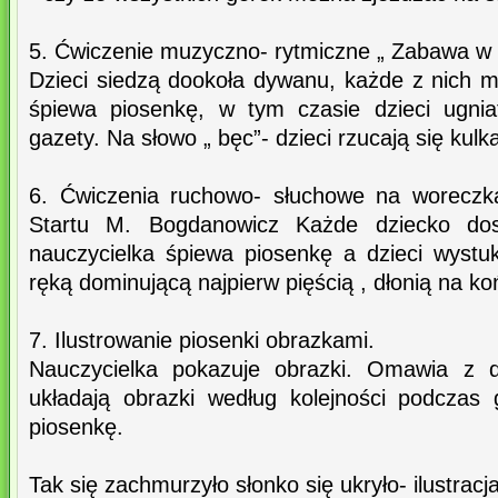
5. Ćwiczenie muzyczno- rytmiczne „ Zabawa w 
Dzieci siedzą dookoła dywanu, każde z nich m
śpiewa piosenkę, w tym czasie dzieci ugnia
gazety. Na słowo „ bęc”- dzieci rzucają się kulk
6. Ćwiczenia ruchowo- słuchowe na worecz
Startu M. Bogdanowicz Każde dziecko dos
nauczycielka śpiewa piosenkę a dzieci wyst
ręką dominującą najpierw pięścią , dłonią na ko
7. Ilustrowanie piosenki obrazkami.
Nauczycielka pokazuje obrazki. Omawia z dz
układają obrazki według kolejności podczas
piosenkę.
Tak się zachmurzyło słonko się ukryło- ilustracj