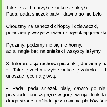
Tak się zachmurzyło, słonko się ukryło.
Pada, pada śnieżek biały , dawno go nie było.
Chodźmy na saneczki chłopcy i dzieweczki,
pojedziemy wszyscy razem z wysokiej góreczki
Pędzimy, pędzimy nic się nie boimy,
aż tu nagle bęc na śnieżek i wszyscy leżymy.
3. Interpretacja ruchowa piosenki „ Jedziemy n
• „ Tak się zachmurzyło słonko się zakryło” – d
unosząc ręce na głową;
• „Pada, pada śnieżek biały, dawno go nie
przysiadu, unoszą ręce w górę, wirują dookoła 
druga stronę, naśladując wirowanie płatków śni