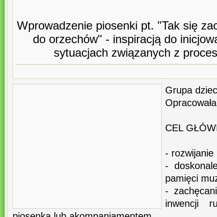
Wprowadzenie piosenki pt. "Tak się za
do orzechów" - inspiracją do inicjo
sytuacjach związanych z proce
Grupa dzieci
Opracowała
CEL GŁÓW
- rozwijanie
- doskonale
pamięci muz
- zachęcan
inwencji r
piosenką lub akompaniamentem.