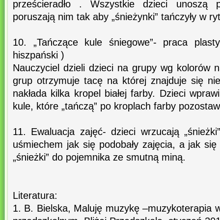
prześcieradło . Wszystkie dzieci unoszą p
poruszają nim tak aby „śnieżynki” tańczyły w r
10. „Tańczące kule śniegowe”- praca plasty
hiszpański )
Nauczyciel dzieli dzieci na grupy wg kolorów
grup otrzymuje tacę na której znajduje się ni
nakłada kilka kropel białej farby. Dzieci wpra
kule, które „tańczą” po kroplach farby pozostaw
11. Ewaluacja zajęć- dzieci wrzucają „śnieżk
uśmiechem jak się podobały zajęcia, a jak się
„śnieżki” do pojemnika ze smutną miną.
Literatura:
1. B. Bielska, Maluję muzykę –muzykoterapia 