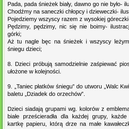
Pada, pada śnieżek biały, dawno go nie było- il
Chodźmy na saneczki chłopcy i dzieweczki- ilust
Pojedziemy wszyscy razem z wysokiej góreczki- 
Pędzimy, pędzimy, nic się nie boimy- ilustrac
górki;
Aż tu nagle bęc na śnieżek i wszyscy leżymy
śniegu dzieci;
8. Dzieci próbują samodzielnie zaśpiewać pio
ułożone w kolejności.
9. „Taniec płatków śniegu” do utworu „Walc Kw
baletu „Dziadek do orzechów”.
Dzieci siadają grupami wg. kolorów z emblema
białe prześcieradła dla każdej grupy, każde
kartkę papieru, którą drze na małe kawałeczk