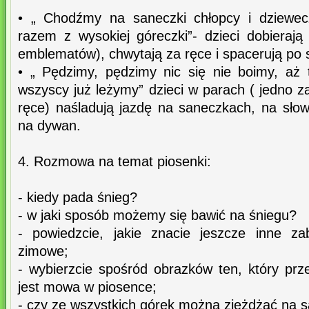
• „ Chodźmy na saneczki chłopcy i dziewec
razem z wysokiej góreczki”- dzieci dobierają
emblematów), chwytają za ręce i spacerują po s
• „ Pędzimy, pędzimy nic się nie boimy, aż
wszyscy już leżymy” dzieci w parach ( jedno z
ręce) naśladują jazdę na saneczkach, na słow
na dywan.
4. Rozmowa na temat piosenki:
- kiedy pada śnieg?
- w jaki sposób możemy się bawić na śniegu?
- powiedzcie, jakie znacie jeszcze inne z
zimowe;
- wybierzcie spośród obrazków ten, który prz
jest mowa w piosence;
- czy ze wszystkich górek można zjeżdżać na 