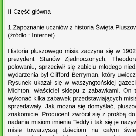
II Część główna
1.Zapoznanie uczniów z historia Święta Pluszo
(żródło : Internet)
Historia pluszowego misia zaczyna się w 1902
prezydent Stanów Zjednoczonych, Theodor
polowaniu, sprzeciwił się zabiciu młodego ni
wydarzenia był Clifford Berryman, który uwieczn
Rysunek ukazał się w waszyngtońskiej gazecie
Michton, właściciel sklepu z zabawkami. On
wykonać kilka zabawek przedstawiających misia
sprzedawały. Jak można się domyślać, pluszo
znakomicie. Producent zwrócił się z prośbą d
nadania misiom imienia Teddy i tak się je nazywa
misie towarzyszą dzieciom na całym świe