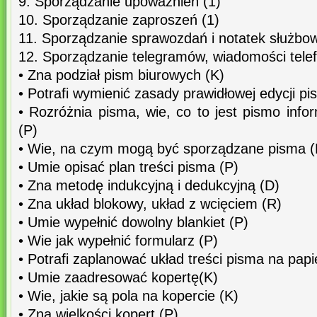
9. Sporządzanie upoważnień (1)
10. Sporządzanie zaproszeń (1)
11. Sporządzanie sprawozdań i notatek służbo
12. Sporządzanie telegramów, wiadomości tele
• Zna podział pism biurowych (K)
• Potrafi wymienić zasady prawidłowej edycji pi
• Rozróżnia pisma, wie, co to jest pismo inf
(P)
• Wie, na czym mogą być sporządzane pisma (
• Umie opisać plan treści pisma (P)
• Zna metodę indukcyjną i dedukcyjną (D)
• Zna układ blokowy, układ z wcięciem (R)
• Umie wypełnić dowolny blankiet (P)
• Wie jak wypełnić formularz (P)
• Potrafi zaplanować układ treści pisma na pap
• Umie zaadresować kopertę(K)
• Wie, jakie są pola na kopercie (K)
• Zna wielkości kopert (P)