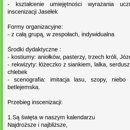
- kształcenie umiejętności wyrażania uc
inscenizacji Jasełek
Formy organizacyjne:
- z całą grupą, w zespołach, indywidualna
Środki dydaktyczne :
- kostiumy: aniołków, pasterzy, trzech króli, Józ
- rekwizyty: łóżeczko z siankiem, lalka, serdus
chlebek
- scenografia: imitacja lasu, szopy, nieb
betlejemska.
Przebieg inscenizacji:
1.Są święta w naszym kalendarzu
Najdroższe i najbliższe,