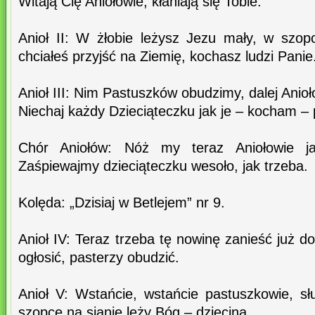
Witają Cię Aniołowie, kłaniają się Tobie.
Anioł II: W żłobie leżysz Jezu mały, w szo
chciałeś przyjść na Ziemię, kochasz ludzi Panie
Anioł III: Nim Pastuszków obudzimy, dalej Anioł
Niechaj każdy Dzieciąteczku jak je – kocham – 
Chór Aniołów: Nóż my teraz Aniołowie ja
Zaśpiewajmy dzieciąteczku wesoło, jak trzeba.
Kolęda: „Dzisiaj w Betlejem” nr 9.
Anioł IV: Teraz trzeba tę nowinę zanieść już d
ogłosić, pasterzy obudzić.
Anioł V: Wstańcie, wstańcie pastuszkowie, s
szopce na sianie leży Bóg – dziecina.