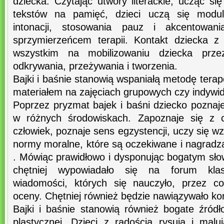
dziecka. Czytając utwory literackie, ucząc s
tekstów na pamięć, dzieci uczą się modula
intonacji, stosowania pauz i akcentowania
sprzymierzeńcem terapii. Kontakt dziecka z 
wszystkim na mobilizowaniu dziecka przez
odkrywania, przeżywania i tworzenia.
Bajki i baśnie stanowią wspaniałą metodę ter
materiałem na zajęciach grupowych czy indywi
Poprzez pryzmat bajek i baśni dziecko poznaj
w różnych środowiskach. Zapoznaje się z c
człowiek, poznaje sens egzystencji, uczy się 
normy moralne, które są oczekiwane i nagradza
. Mówiąc prawidłowo i dysponując bogatym sło
chętniej wypowiadało się na forum klas
wiadomości, których się nauczyło, przez c
oceny. Chętniej również będzie nawiązywało ko
Bajki i baśnie stanowią również bogate źródło
plastycznej. Dzieci z radością rysują i malu