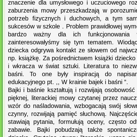
znaczenie dla umysłowego i uczuciowego roz
zaburzenia mowy przeszkadzają w porozumie
potrzeb fizycznych i duchowych, a tym sam
sukcesów w szkole . Problem prawidłowej wy
bardzo ważny dla ich funkcjonowania 
zainteresowałyśmy się tym tematem. Wiodą
dziecka odgrywa kontakt ze słowem od najwcze
np. książkę. Za pośrednictwem książki dziecko k
i wkracza w świat sztuki. Literatura to niezw
baśni. To one były inspiracją do napisa
edukacyjnego pt. ,, W krainie bajek i baśni ”.
Bajki i baśnie kształtują i rozwijają osobowość
pięknej, literackiej mowy czytanej przez naucz
wzór do naśladowania, wzbogacają swój słowni
czynny, rozwijają pamięć słuchową. Najczęści
stawiają pytania, formułują oceny, często o
zabawie. Bajki pobudzają także spontanic