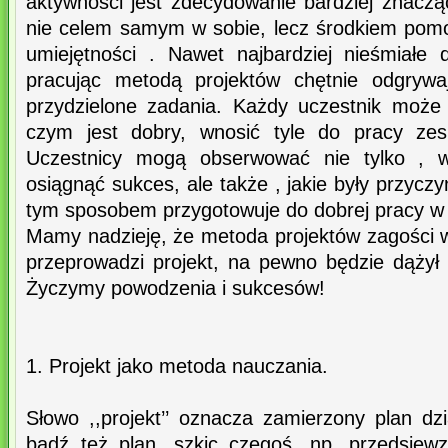
aktywności jest zdecydowanie bardziej znacząc
nie celem samym w sobie, lecz środkiem pom
umiejętności . Nawet najbardziej nieśmiałe d
pracując metodą projektów chętnie odgrywa
przydzielone zadania. Każdy uczestnik może
czym jest dobry, wnosić tyle do pracy zes
Uczestnicy mogą obserwować nie tylko , w
osiągnąć sukces, ale także , jakie były przyc
tym sposobem przygotowuje do dobrej pracy w 
Mamy nadzieję, że metoda projektów zagości w
przeprowadzi projekt, na pewno będzie dążył 
Życzymy powodzenia i sukcesów!
1. Projekt jako metoda nauczania.
Słowo ,,projekt’’ oznacza zamierzony plan dz
bądź też plan, szkic czegoś, np. przedsięwzi