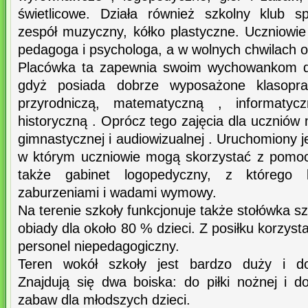
świetlicowe. Działa również szkolny klub sp
zespół muzyczny, kółko plastyczne. Uczniowi
pedagoga i psychologa, a w wolnych chwilach od
Placówka ta zapewnia swoim wychowankom do
gdyż posiada dobrze wyposażone klasoprac
przyrodniczą, matematyczną , informatyc
historyczną . Oprócz tego zajęcia dla uczniów
gimnastycznej i audiowizualnej . Uruchomiony je
w którym uczniowie mogą skorzystać z pomocy 
także gabinet logopedyczny, z którego k
zaburzeniami i wadami wymowy.
Na terenie szkoły funkcjonuje także stołówka sz
obiady dla około 80 % dzieci. Z posiłku korzyst
personel niepedagogiczny.
Teren wokół szkoły jest bardzo duży i d
Znajdują się dwa boiska: do piłki nożnej i d
zabaw dla młodszych dzieci.