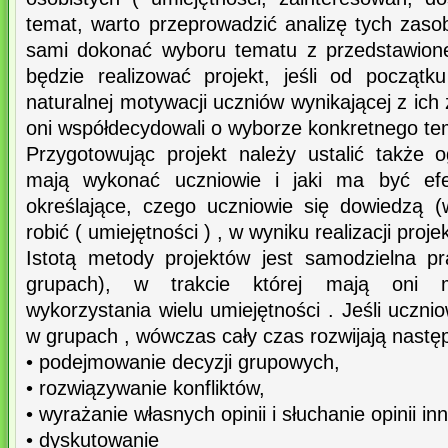
temat, warto przeprowadzić analizę tych zas
sami dokonać wyboru tematu z przedstawionej
będzie realizować projekt, jeśli od począt
naturalnej motywacji uczniów wynikającej z ich 
oni współdecydowali o wyborze konkretnego te
Przygotowując projekt należy ustalić także o
mają wykonać uczniowie i jaki ma być efe
określające, czego uczniowie się dowiedzą (
robić ( umiejętności ) , w wyniku realizacji proje
Istotą metody projektów jest samodzielna p
grupach), w trakcie której mają oni m
wykorzystania wielu umiejętności . Jeśli uczni
w grupach , wówczas cały czas rozwijają następ
• podejmowanie decyzji grupowych,
• rozwiązywanie konfliktów,
• wyrażanie własnych opinii i słuchanie opinii in
• dyskutowanie