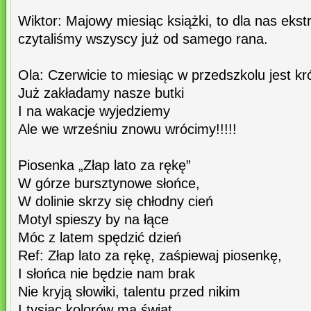
Wiktor: Majowy miesiąc książki, to dla nas ekst
czytaliśmy wszyscy już od samego rana.
Ola: Czerwicie to miesiąc w przedszkolu jest kró
Już zakładamy nasze butki
I na wakacje wyjedziemy
Ale we wrześniu znowu wrócimy!!!!!
Piosenka „Złap lato za rękę”
W górze bursztynowe słońce,
W dolinie skrzy się chłodny cień
Motyl spieszy by na łące
Móc z latem spędzić dzień
Ref: Złap lato za rękę, zaśpiewaj piosenkę,
I słońca nie będzie nam brak
Nie kryją słowiki, talentu przed nikim
I tysiąc kolorów ma świat