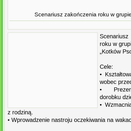
Scenariusz zakończenia roku w grupie 
Scenariusz 
roku w grup
„Kotków Ps
Cele:
• Kształto
wobec przed
• Prezen
dorobku dzi
• Wzmacnia
z rodziną.
• Wprowadzenie nastroju oczekiwania na wakac