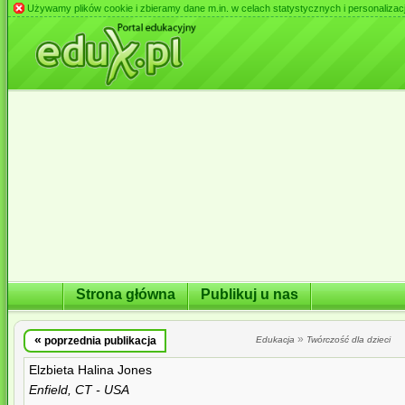
Używamy plików cookie i zbieramy dane m.in. w celach statystycznych i personalizacji 
Strona główna
Publikuj u nas
«
»
poprzednia publikacja
Edukacja
Twórczość dla dzieci
Elzbieta Halina Jones
Enfield, CT - USA