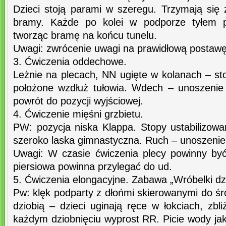
Dzieci stoją parami w szeregu. Trzymają się
bramy. Każde po kolei w podporze tyłem p
tworząc bramę na końcu tunelu.
Uwagi: zwrócenie uwagi na prawidłową postawę
3. Ćwiczenia oddechowe.
Leżnie na plecach, NN ugięte w kolanach – st
położone wzdłuż tułowia. Wdech – unoszenie
powrót do pozycji wyjściowej.
4. Ćwiczenie mięśni grzbietu.
PW: pozycja niska Klappa. Stopy ustabilizow
szeroko laska gimnastyczna. Ruch – unoszenie 
Uwagi: W czasie ćwiczenia plecy powinny by
piersiowa powinna przylegać do ud.
5. Ćwiczenia elongacyjne. Zabawa „Wróbelki dzio
Pw: klęk podparty z dłońmi skierowanymi do śr
dziobią – dzieci uginają ręce w łokciach, zbl
każdym dziobnięciu wyprost RR. Picie wody ja