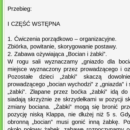
Przebieg:
I CZĘŚĆ WSTĘPNA
1. Ćwiczenia porządkowo – organizacyjne.
Zbiórka, powitanie, skorygowanie postawy.
2. Zabawa ożywiająca „Bocian i żabki”.
W rogu sali wyznaczamy „gniazdo dla boci
miejsce wyznaczony przez prowadzącego i oz
Pozostałe dzieci „żabki” skaczą dowoln
prowadzącego „bocian wychodzi” z „gniazda” i 
„żabki”. Złapane przez boćka „żabki” idą do
siadają skrzyżnie ze skrzydełkami w pozycji 
zmiany bociana. „Żabki” mogą się bronić pr
pozycję niską Klappa, nie dłużej niż 5 s. Gd
obronną „bocian” musi gonić inną żabkę. Po
około połowy żabek, zabawę rozpoczynamy o