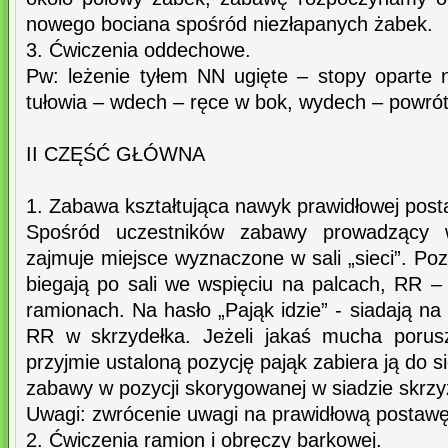
nowego bociana spośród niezłapanych żabek.
3. Ćwiczenia oddechowe.
Pw: leżenie tyłem NN ugięte – stopy oparte
tułowia – wdech – ręce w bok, wydech – powrót 
II CZĘŚĆ GŁÓWNA
1. Zabawa kształtująca nawyk prawidłowej post
Spośród uczestników zabawy prowadzący w
zajmuje miejsce wyznaczone w sali „sieci”. Po
biegają po sali we wspięciu na palcach, RR –
ramionach. Na hasło „Pająk idzie” - siadają na
RR w skrzydełka. Jeżeli jakaś mucha porusz
przyjmie ustaloną pozycję pająk zabiera ją do si
zabawy w pozycji skorygowanej w siadzie skrz
Uwagi: zwrócenie uwagi na prawidłową postawę
2. Ćwiczenia ramion i obręczy barkowej.