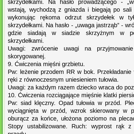
skrzydełkami. Na hasło prowadzącego - „wró
wstają, wychodzą z gniazda i biegają po sali
wykonując rękoma odrzut skrzydełek w tył
skrzydełkami. Na hasło - „uwaga jastrząb” - wr
gdzie siadają w siadzie skrzyżnym w po
skrzydełkami.
Uwagi: zwrócenie uwagi na przyjmowanie
skorygowanej.
9. Ćwiczenia mięśni grzbietu.
Pw: leżenie przodem RR w bok. Przekładanie 
ręki z równoczesnym uniesieniem tułowia.
Uwagi: za każdym razem dziecko wraca do pozy
10. Ćwiczenia rozciągające mięśnie klatki piersi
Pw: siad klęczny. Opad tułowia w przód. Pl
wyciągnięta w przód, wzrok skierowany w p
oburącz za końce, ułożona poziomo na pleca
Stopy ustabilizowane. Ruch: wyprost rąk z 