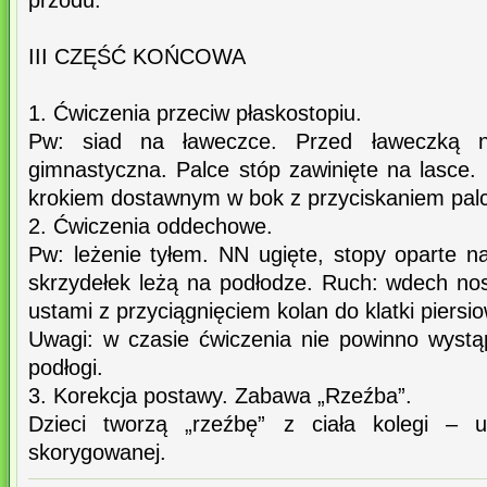
przodu.
III CZĘŚĆ KOŃCOWA
1. Ćwiczenia przeciw płaskostopiu.
Pw: siad na ławeczce. Przed ławeczką n
gimnastyczna. Palce stóp zawinięte na lasce.
krokiem dostawnym w bok z przyciskaniem palc
2. Ćwiczenia oddechowe.
Pw: leżenie tyłem. NN ugięte, stopy oparte n
skrzydełek leżą na podłodze. Ruch: wdech n
ustami z przyciągnięciem kolan do klatki piersio
Uwagi: w czasie ćwiczenia nie powinno wystą
podłogi.
3. Korekcja postawy. Zabawa „Rzeźba”.
Dzieci tworzą „rzeźbę” z ciała kolegi – u
skorygowanej.