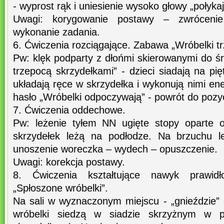
- wyprost rąk i uniesienie wysoko głowy „połyka
Uwagi: korygowanie postawy – zwróceni
wykonanie zadania.
6. Ćwiczenia rozciągające. Zabawa „Wróbelki t
Pw: klęk podparty z dłońmi skierowanymi do ś
trzepocą skrzydełkami” - dzieci siadają na pi
układają ręce w skrzydełka i wykonują nimi ene
hasło „Wróbelki odpoczywają” - powrót do pozyc
7. Ćwiczenia oddechowe.
Pw: leżenie tyłem NN ugięte stopy oparte 
skrzydełek leżą na podłodze. Na brzuchu 
unoszenie woreczka – wydech – opuszczenie.
Uwagi: korekcja postawy.
8. Ćwiczenia kształtujące nawyk prawid
„Spłoszone wróbelki”.
Na sali w wyznaczonym miejscu - „gnieździe” 
wróbelki siedzą w siadzie skrzyżnym w p