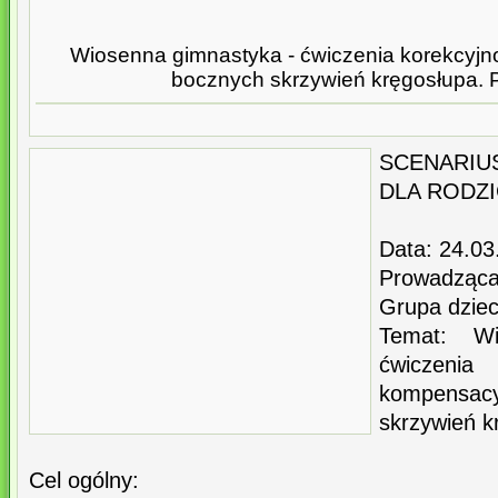
Wiosenna gimnastyka - ćwiczenia korekcyjn
bocznych skrzywień kręgosłupa. 
SCENARIU
DLA RODZ
Data: 24.03
Prowadząca
Grupa dzieci
Temat: W
ćwiczen
kompensa
skrzywień k
Cel ogólny: