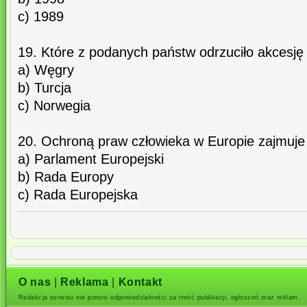
c) 1989
19. Które z podanych państw odrzuciło akcesję 
a) Węgry
b) Turcja
c) Norwegia
20. Ochroną praw człowieka w Europie zajmuje 
a) Parlament Europejski
b) Rada Europy
c) Rada Europejska
O nas
|
Reklama
|
Kontakt
Redakcja serwisu nie ponosi odpowiedzialności za treść publikacji, ogłoszeń oraz reklam.