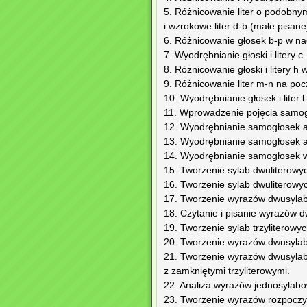
5. Różnicowanie liter o podobny
i wzrokowe liter d-b (małe pisane
6. Różnicowanie głosek b-p w nagł
7. Wyodrębnianie głoski i litery c.
8. Różnicowanie głoski i litery h 
9. Różnicowanie liter m-n na po
10. Wyodrębnianie głosek i liter 
11. Wprowadzenie pojęcia samogł
12. Wyodrębnianie samogłosek a
13. Wyodrębnianie samogłosek a,
14. Wyodrębnianie samogłosek w
15. Tworzenie sylab dwuliterowych
16. Tworzenie sylab dwuliterowyc
17. Tworzenie wyrazów dwusylab
18. Czytanie i pisanie wyrazów 
19. Tworzenie sylab trzyliterowy
20. Tworzenie wyrazów dwusylabo
21. Tworzenie wyrazów dwusylab
z zamkniętymi trzyliterowymi.
22. Analiza wyrazów jednosylabo
23. Tworzenie wyrazów rozpoczyn