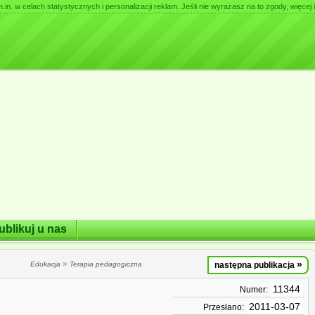
. w celach statystycznych i personalizacji reklam. Jeśli nie wyrażasz na to zgody, więcej i
ublikuj u nas
»
»
Edukacja
Terapia pedagogiczna
następna publikacja
11344
Numer:
2011-03-07
Przesłano: