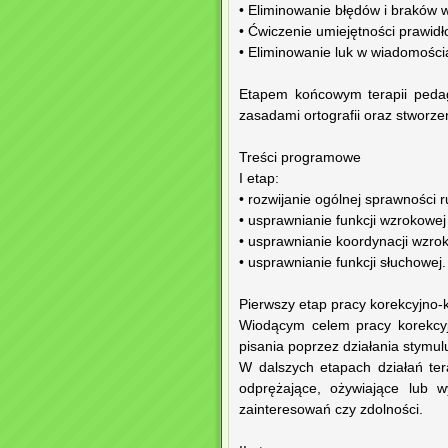
• Eliminowanie błędów i braków w 
• Ćwiczenie umiejętności prawidł
• Eliminowanie luk w wiadomości
Etapem końcowym terapii pedag
zasadami ortografii oraz stwor
Treści programowe
I etap:
• rozwijanie ogólnej sprawności 
• usprawnianie funkcji wzrokowej 
• usprawnianie koordynacji wzro
• usprawnianie funkcji słuchowej.
Pierwszy etap pracy korekcyjno-
Wiodącym celem pracy korekcyj
pisania poprzez działania stymul
W dalszych etapach działań te
odprężające, ożywiające lub w
zainteresowań czy zdolności.