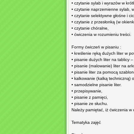
• czytanie sylab i wyrazów w krót
• czytanie naprzemienne sylab, 
• czytanie selektywne głośne i ci
• czytanie z przesłonką (w okienk
• czytanie chóralne,
• ćwiczenia w rozumieniu treści.
Formy ćwiczeń w pisaniu :
• kreślenie ręką dużych liter w po
• pisanie dużych liter na tablicy
• pisanie (malowanie) liter na ar
• pisanie liter za pomocą szablo
• kalkowanie (kalką techniczną)
• samodzielne pisanie liter.
• przepisywanie,
• pisanie z pamięci,
• pisanie ze słuchu.
Należy pamiętać, iż ćwiczenia w 
Tematyka zajęć