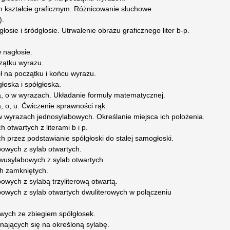
m kształcie graficznym. Różnicowanie słuchowe
).
osie i śródgłosie. Utrwalenie obrazu graficznego liter b-p.
w nagłosie.
czątku wyrazu.
l-ł na początku i końcu wyrazu.
oska i spółgłoska.
, o w wyrazach. Układanie formuły matematycznej.
 o, u. Ćwiczenie sprawności rąk.
 wyrazach jednosylabowych. Określanie miejsca ich położenia.
 otwartych z literami b i p.
h przez podstawianie spółgłoski do stałej samogłoski.
owych z sylab otwartych.
dwusylabowych z sylab otwartych.
ch zamkniętych.
wych z sylabą trzyliterową otwartą.
owych z sylab otwartych dwuliterowych w połączeniu
wych ze zbiegiem spółgłosek.
ających się na określoną sylabę.