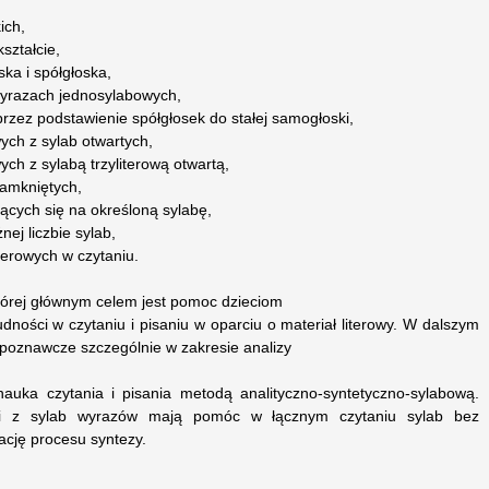
ich,
ształcie,
ka i spółgłoska,
yrazach jednosylabowych,
przez podstawienie spółgłosek do stałej samogłoski,
ch z sylab otwartych,
ch z sylabą trzyliterową otwartą,
zamkniętych,
ących się na określoną sylabę,
nej liczbie sylab,
iterowych w czytaniu.
której głównym celem jest pomoc dzieciom
dności w czytaniu i pisaniu w oparciu o materiał literowy. W dalszym
 poznawcze szczególnie w zakresie analizy
auka czytania i pisania metodą analityczno-syntetyczno-sylabową.
 i z sylab wyrazów mają pomóc w łącznym czytaniu sylab bez
cję procesu syntezy.