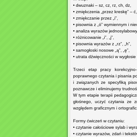
• dwuznaki – sz, cz, rz, ch, dz,
• zmiękczenia „przez kreskę” – ć, 
• zmiękczanie przez „i”,
• pisownia z „ó” wymiennym i n
• analiza wyrazów jednosylabowy
• różnicowanie „i”, „j”,
• pisownia wyrazów z „rz”, „h”,
• samogłoski nosowe „ą”, „ę”,
• utrata dźwięczności w wygłosie 
Trzeci etap pracy korekcyjno
poprawnego czytania i pisania p
i związanych ze specyfiką pis
poznawcze i eliminujemy trudno
W tym etapie terapii pedagogiczn
głośnego, uczyć czytania ze
względem graficznym i ortografi
Formy ćwiczeń w czytaniu:
• czytanie całościowe sylab i wyr
• czytanie wyrazów, zdań i tekst