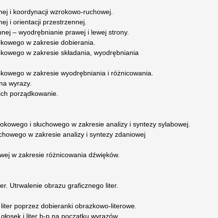
ej i koordynacji wzrokowo-ruchowej.
j i orientacji przestrzennej.
nnej – wyodrębnianie prawej i lewej strony.
okowego w zakresie dobierania.
okowego w zakresie składania, wyodrębniania
okowego w zakresie wyodrębniania i różnicowania.
 na wyrazy.
 ich porządkowanie.
okowego i słuchowego w zakresie analizy i syntezy sylabowej.
chowego w zakresie analizy i syntezy zdaniowej
owej w zakresie różnicowania dźwięków.
r. Utrwalenie obrazu graficznego liter.
liter poprzez dobieranki obrazkowo-literowe.
głosek i liter b-p na początku wyrazów.