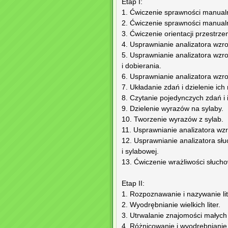
Etap I:
1. Ćwiczenie sprawności manualn
2. Ćwiczenie sprawności manualne
3. Ćwiczenie orientacji przestrze
4. Usprawnianie analizatora wzr
5. Usprawnianie analizatora wzr
i dobierania.
6. Usprawnianie analizatora wzr
7. Układanie zdań i dzielenie ich
8. Czytanie pojedynczych zdań i
9. Dzielenie wyrazów na sylaby.
10. Tworzenie wyrazów z sylab.
11. Usprawnianie analizatora wzr
12. Usprawnianie analizatora słu
i sylabowej.
13. Ćwiczenie wrażliwości słuch
Etap II:
1. Rozpoznawanie i nazywanie lite
2. Wyodrębnianie wielkich liter.
3. Utrwalanie znajomości małych 
4. Różnicowanie i wyodrębnianie 