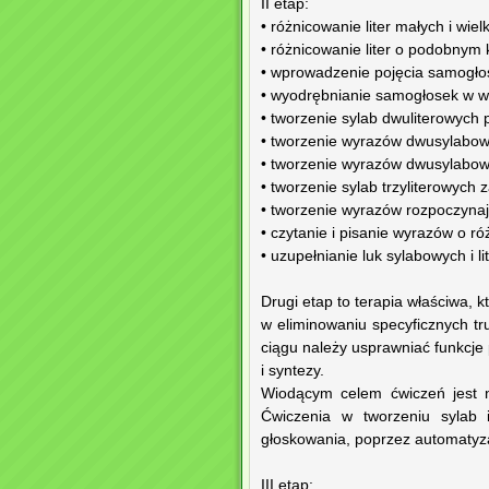
II etap:
• różnicowanie liter małych i wielk
• różnicowanie liter o podobnym k
• wprowadzenie pojęcia samogłos
• wyodrębnianie samogłosek w w
• tworzenie sylab dwuliterowych 
• tworzenie wyrazów dwusylabowy
• tworzenie wyrazów dwusylabowy
• tworzenie sylab trzyliterowych 
• tworzenie wyrazów rozpoczynaj
• czytanie i pisanie wyrazów o róż
• uzupełnianie luk sylabowych i l
Drugi etap to terapia właściwa, 
w eliminowaniu specyficznych tru
ciągu należy usprawniać funkcje
i syntezy.
Wiodącym celem ćwiczeń jest n
Ćwiczenia w tworzeniu sylab
głoskowania, poprzez automatyza
III etap: