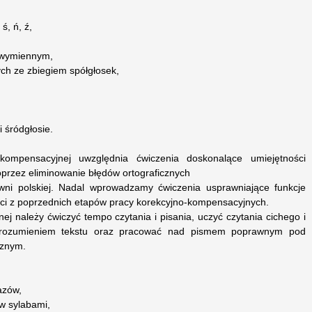
ś, ń, ź,
iewymiennym,
ch ze zbiegiem spółgłosek,
i śródgłosie.
-kompensacyjnej uwzględnia ćwiczenia doskonalące umiejętności
oprzez eliminowanie błędów ortograficznych
owni polskiej. Nadal wprowadzamy ćwiczenia usprawniające funkcje
ści z poprzednich etapów pracy korekcyjno-kompensacyjnych.
ej należy ćwiczyć tempo czytania i pisania, uczyć czytania cichego i
 zrozumieniem tekstu oraz pracować nad pismem poprawnym pod
cznym.
azów,
ów sylabami,