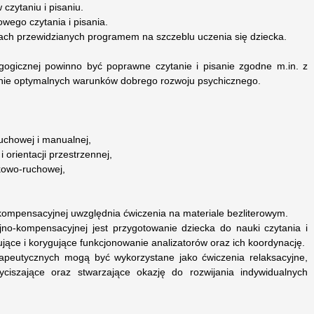
czytaniu i pisaniu.
owego czytania i pisania.
ach przewidzianych programem na szczeblu uczenia się dziecka.
ogicznej powinno być poprawne czytanie i pisanie zgodne m.in. z
zenie optymalnych warunków dobrego rozwoju psychicznego.
ruchowej i manualnej,
i orientacji przestrzennej,
kowo-ruchowej,
kompensacyjnej uwzględnia ćwiczenia na materiale bezliterowym.
no-kompensacyjnej jest przygotowanie dziecka do nauki czytania i
ujące i korygujące funkcjonowanie analizatorów oraz ich koordynację.
rapeutycznych mogą być wykorzystane jako ćwiczenia relaksacyjne,
yciszające oraz stwarzające okazję do rozwijania indywidualnych