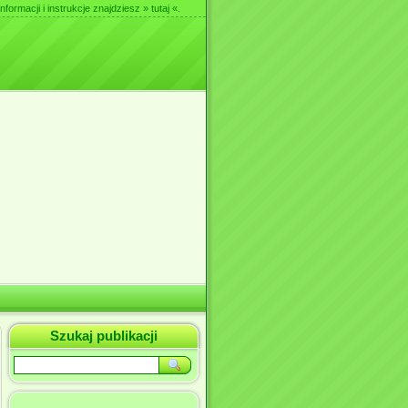
nformacji i instrukcje znajdziesz
» tutaj «
.
Szukaj publikacji