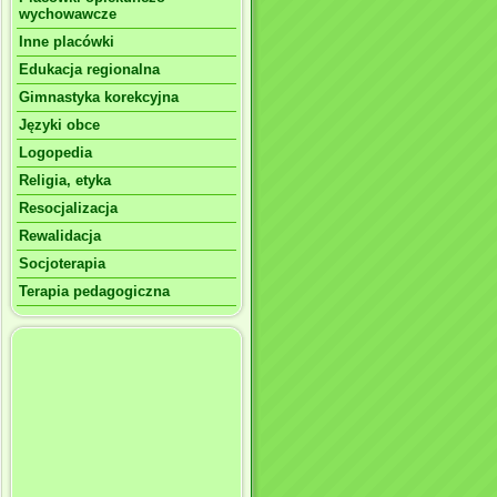
wychowawcze
Inne placówki
Edukacja regionalna
Gimnastyka korekcyjna
Języki obce
Logopedia
Religia, etyka
Resocjalizacja
Rewalidacja
Socjoterapia
Terapia pedagogiczna