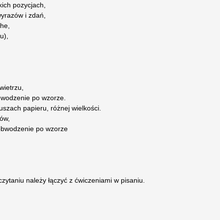
kich pozycjach,
wyrazów i zdań,
che,
u),
wietrzu,
 – wodzenie po wzorze.
kuszach papieru, różnej wielkości.
nów,
 obwodzenie po wzorze
czytaniu należy łączyć z ćwiczeniami w pisaniu.