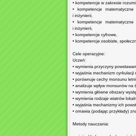
• kompetencje w zakresie rozumie
• kompetencje matematyczne o
i inżynierii,
• kompetencje matematyczne o
i inżynierii,
• kompetencje cyfrowe,
• kompetencje osobiste, społeczn
Cele operacyjne:
Uczeń:
• wymienia przyczyny powstawan
• wyjaśnia mechanizm cyrkulacji
• porównuje cechy monsunu letn
• analizuje wpływ monsunów na śr
• wymienia główne obszary wystę
• wymienia rodzaje wiatrów lokal
• wyjaśnia mechanizmy ich pows
• omawia (podając przykłady) zna
Metody nauczania: