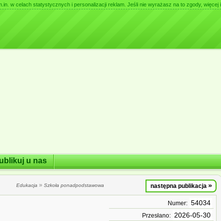
. w celach statystycznych i personalizacji reklam. Jeśli nie wyrażasz na to zgody, więcej i
ublikuj u nas
»
»
Edukacja
Szkoła ponadpodstawowa
następna publikacja
54034
Numer:
2026-05-30
Przesłano: