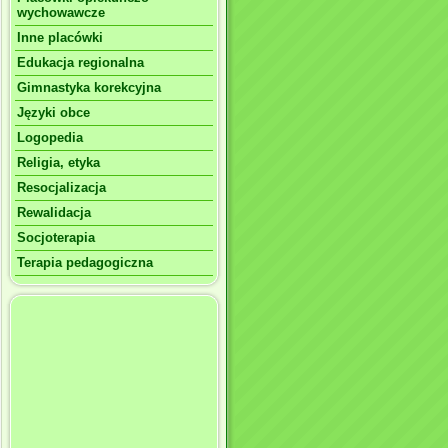
wychowawcze
Inne placówki
Edukacja regionalna
Gimnastyka korekcyjna
Języki obce
Logopedia
Religia, etyka
Resocjalizacja
Rewalidacja
Socjoterapia
Terapia pedagogiczna