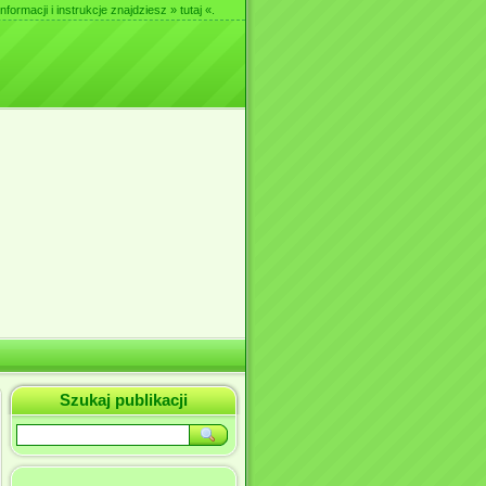
nformacji i instrukcje znajdziesz
» tutaj «
.
Szukaj publikacji