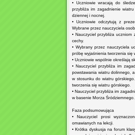
• Uczniowie wracają do śledzen
przybliża im zagadnienie wiatr
dziennej i nocnej.
• Uczniowie odczytują z preze
Wybrane przez nauczyciela osoby
• Nauczyciel przybliża uczniom
cechy.
• Wybrany przez nauczyciela u
próbę wyjaśnienia tworzenia się
• Uczniowie wspólnie określają sk
• Nauczyciel przybliża im zaga
powstawania wiatru dolinnego, 
w stosunku do wiatru górskiego
tworzenia się wiatru górskiego.
• Nauczyciel przybliża im zagadn
w basenie Morza Śródziemnego. 
Faza podsumowująca
• Nauczyciel prosi wyznaczo
omawianych na lekcji.
• Krótka dyskusja na forum klasy