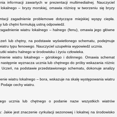
ia informacji zawartych w prezentacji multimedialnej. Nauczyciel
u lokalnego – bryzy morskiej, omawia różnicę w tworzeniu się bryzy
ntacji zagadnienie problemowe dotyczące miejskiej wyspy ciepła.
 lub chętni formułują ustną odpowiedź.
 zagadnienie wiatru lokalnego – halnego (fenu), omawia jego główne
czeń lub chętny, na podstawie wyświetlonego schematu, podejmuje
 wiatru typu fenowego. Nauczyciel uzupełnia wypowiedź ucznia.
utki wiatru halnego w środowisku i życiu człowieka.
dnienie wiatru lokalnego – górskiego i dolinnego. Omawia schemat
a następnie wyznacza ucznia lub chętnego do próby wskazania różnic
. Uczeń, na podstawie przedstawionego schematu, dokonuje analizy
ienie wiatru lokalnego – bora, wskazuje na skalę występowania wiatru
Podaje cechy wiatru.
nego ucznia lub chętnego o podanie nazw wszystkich wiatrów
: Jakie jest znaczenie cyrkulacji sezonowej i lokalnej na środowisko