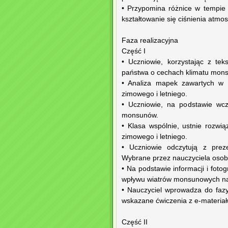
• Przypomina różnice w tempie
kształtowanie się ciśnienia atmo
Faza realizacyjna
Część I
• Uczniowie, korzystając z tek
państwa o cechach klimatu mon
• Analiza mapek zawartych w 
zimowego i letniego.
• Uczniowie, na podstawie wcze
monsunów.
• Klasa wspólnie, ustnie rozw
zimowego i letniego.
• Uczniowie odczytują z prez
Wybrane przez nauczyciela osoby
• Na podstawie informacji i foto
wpływu wiatrów monsunowych na 
• Nauczyciel wprowadza do faz
wskazane ćwiczenia z e‑materiału
Część II