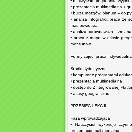
• miniwykład, pogadanka wyjaśni
• prezentacja multimedialna + q
• burza mózgów, plenum – do pyt
• analiza infografiki, praca ze
mas powietrza;
• analiza porównawcza – zmiana
• praca z mapą w atlasie geog
monsunów.
Formy zajęć: praca indywidualna
Środki dydaktyczne:
• komputer z programami edukacy
• prezentacja multimedialna
• dostęp do Zintegrowanej Platf
• atlasy geograficzne.
PRZEBIEG LEKCJI
Faza wprowadzająca
• Nauczyciel wykonuje czynnoś
prezentację multimedialną.