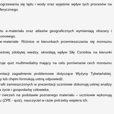
 ogrzewania się lądu i wody oraz wyjaśnia wpływ tych procesów na
sferycznego.
stu e‑materiału oraz atlasów geograficznych wymieniają obszary i
sunowego.
e‑materiale: Różnice w kierunkach przemieszczania się monsunu
śniej zdobytej wiedzy, określają wpływ Siły Coriolisa na kierunki
iązuje quiz multimedialny mający na celu porównanie cech monsunu
entacji zagadnienie problemowe dotyczące Wyżyny Tybetańskiej.
 lub chętni formułują ustną odpowiedź.
grafii zamieszczonych w prezentacji uczniowie dokonują ustnej analizy
życie i gospodarkę człowieka.
y ćwiczeń na podstawie poznanego materiału – uczniowie wykonują
 (ZPE - quiz), nauczyciel w razie potrzeby wspiera ich.