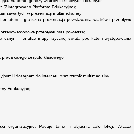
ająca na temat genezy wiatrów okresowych i lokalnych;
uiz (Zintegrowana Platforma Edukacyjna);
ań zawartych w prezentacji multimedialnej;
 schematem – graficzna prezentacja powstawania wiatrów i przepływu
 okresowa/dobowa przepływu mas powietrza;
raficznym – analiza mapy fizycznej świata pod kątem występowania
, praca całego zespołu klasowego
jnymi i dostępem do internetu oraz rzutnik multimedialny
ormy Edukacyjnej
ci organizacyjne. Podaje temat i objaśnia cele lekcji. Włącza