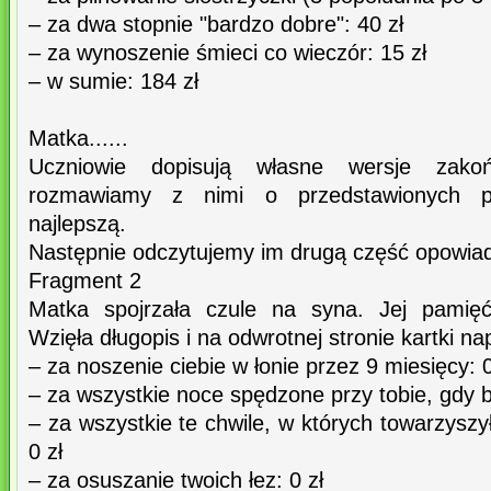
– za dwa stopnie "bardzo dobre": 40 zł
– za wynoszenie śmieci co wieczór: 15 zł
– w sumie: 184 zł
Matka......
Uczniowie dopisują własne wersje zakońc
rozmawiamy z nimi o przedstawionych pro
najlepszą.
Następnie odczytujemy im drugą część opowiad
Fragment 2
Matka spojrzała czule na syna. Jej pamięć
Wzięła długopis i na odwrotnej stronie kartki na
– za noszenie ciebie w łonie przez 9 miesięcy: 0
– za wszystkie noce spędzone przy tobie, gdy b
– za wszystkie te chwile, w których towarzyszy
0 zł
– za osuszanie twoich łez: 0 zł