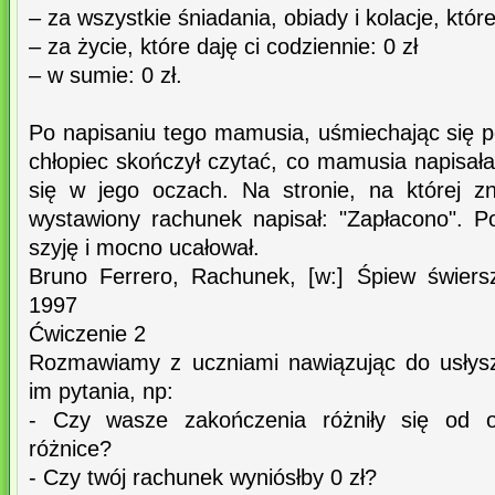
– za wszystkie śniadania, obiady i kolacje, któr
– za życie, które daję ci codziennie: 0 zł
– w sumie: 0 zł.
Po napisaniu tego mamusia, uśmiechając się p
chłopiec skończył czytać, co mamusia napisała,
się w jego oczach. Na stronie, na której z
wystawiony rachunek napisał: "Zapłacono". P
szyję i mocno ucałował.
Bruno Ferrero, Rachunek, [w:] Śpiew świer
1997
Ćwiczenie 2
Rozmawiamy z uczniami nawiązując do usłys
im pytania, np:
- Czy wasze zakończenia różniły się od or
różnice?
- Czy twój rachunek wyniósłby 0 zł?