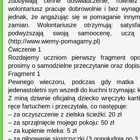
zdobywają cenne doświadczenie, równie
wolontariusz pracuje dobrowolnie i bez wynag
jednak, że angażując się w pomaganie innym
zamian. Wolontariusze otrzymują: satysf
podwyższają swoją samoocenę, uczą
(http://www.wiemy-pomagamy.pl)
Ćwiczenie 1
Rozdajemy uczniom pierwszy fragment opow
prosimy o samodzielne przeczytanie oraz dopis
Fragment 1
Pewnego wieczoru, podczas gdy matka pr
jedenastoletni syn wszedł do kuchni trzymając 
Z miną dziwnie oficjalną dziecko wręczyło kart
ręce fartuchem i przeczytała, co następuje:
– za oczyszczenie z zielska ścieżki: 20 zł
– za sprzątnięcie mojego pokoju: 50 zł
– za kupienie mleka: 5 zł
– za pilnowanie siostrzyczki (3 popołudnia po 3 